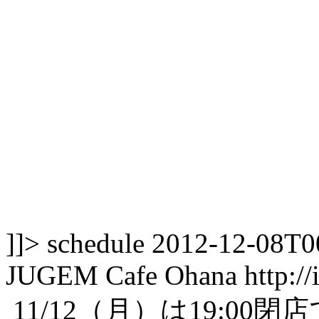
]]>
schedule
2012-12-08T0
JUGEM
Cafe Ohana
http:/
11/12（月）は19:0