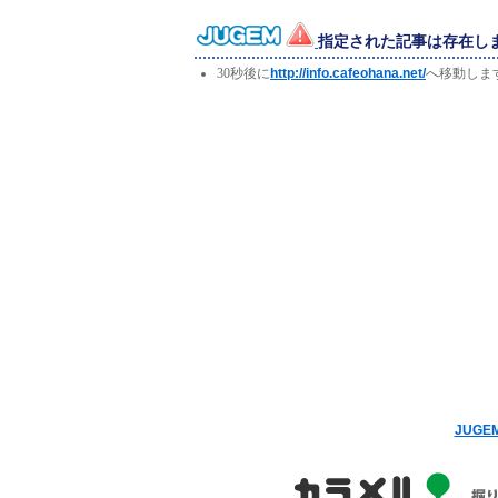
指定された記事は存在し
30秒後に
http://info.cafeohana.net/
へ移動しま
JUG