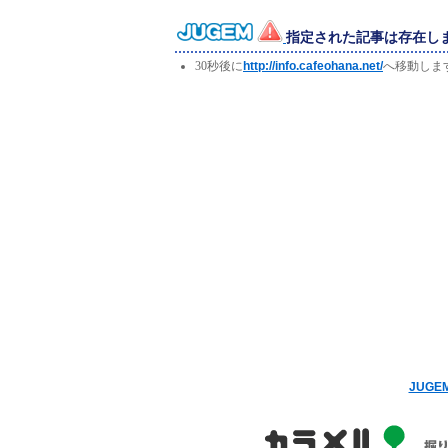
指定された記事は存在し
30秒後に
http://info.cafeohana.net/
へ移動しま
JUG