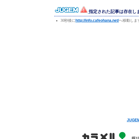
指定された記事は存在し
30秒後に
http://info.cafeohana.net/
へ移動しま
JUG