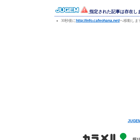
指定された記事は存在し
30秒後に
http://info.cafeohana.net/
へ移動しま
JUG