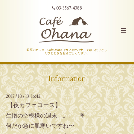
03-3567-4388
銀座のカフェ、Cafe Ohana（カフェオハナ）でゆったりとし
たひとときをお過ごしください。
Information
2017
10
13 16:42
/
/
【夜カフェコース】
生憎の空模様の週末。。。。☔️
何だか急に肌寒いですね〜