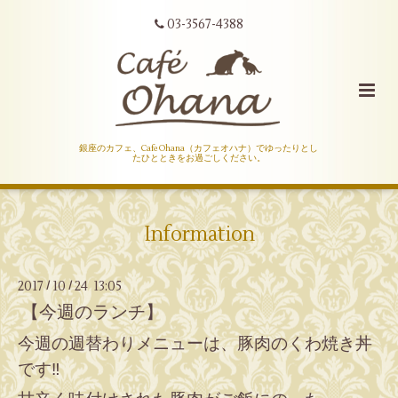
03-3567-4388
銀座のカフェ、Cafe Ohana（カフェオハナ）でゆったりとし
たひとときをお過ごしください。
Information
2017
10
24 13:05
/
/
【今週のランチ】
今週の週替わりメニューは、豚肉のくわ焼き丼
です‼