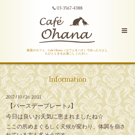
03-3567-4388
銀座のカフェ、Cafe Ohana（カフェオハナ）でゆったりとし
たひとときをお過ごしください。
Information
2017
10
26 20:21
/
/
【バースデープレート♪】
今日は良いお天気に恵まれましたね☆
ここの所めまぐるしく天候が変わり、体調を崩さ