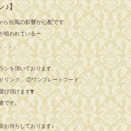
ン♪】
から台風の影響が心配です
が狙われているー
、、。
ランを頂いております。
ドリンク 、②ワンプレートフード、
選び頂けます❣️
者です。
非お待ちしております♪