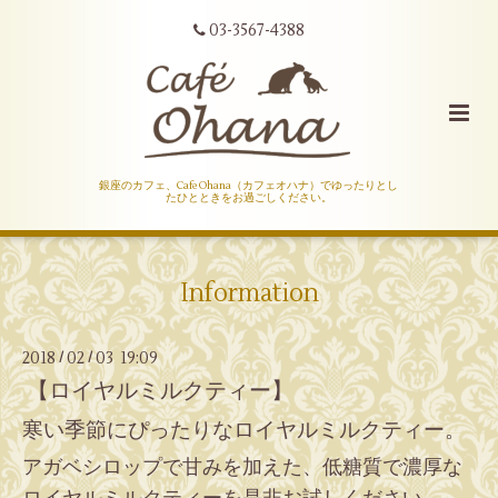
03-3567-4388
銀座のカフェ、Cafe Ohana（カフェオハナ）でゆったりとし
たひとときをお過ごしください。
Information
2018
02
03 19:09
/
/
【ロイヤルミルクティー】
寒い季節にぴったりなロイヤルミルクティー。
アガベシロップで甘みを加えた、低糖質で濃厚な