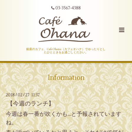
03-3567-4388
銀座のカフェ、Cafe Ohana（カフェオハナ）でゆったりとし
たひとときをお過ごしください。
Information
2018
02
27 11:37
/
/
【今週のランチ】
今週は春一番が吹くかも…と予報されています
ね。