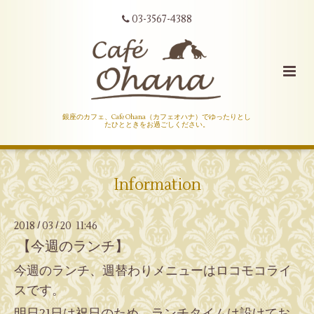
03-3567-4388
銀座のカフェ、Cafe Ohana（カフェオハナ）でゆったりとし
たひとときをお過ごしください。
Information
2018
03
20 11:46
/
/
【今週のランチ】
今週のランチ、週替わりメニューはロコモコライ
スです。
明日21日は祝日のため、ランチタイムは設けてお