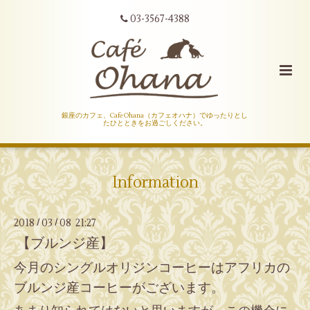
03-3567-4388
銀座のカフェ、Cafe Ohana（カフェオハナ）でゆったりとし
たひとときをお過ごしください。
Information
2018
03
08 21:27
/
/
【ブルンジ産】
今月のシングルオリジンコーヒーはアフリカの
ブルンジ産コーヒーがございます。