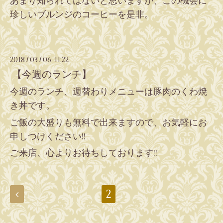
あまり知られてはないと思いますが、この機会に
珍しいブルンジのコーヒーを是非。
2018
03
06 11:22
/
/
【今週のランチ】
今週のランチ、週替わりメニューは豚肉のくわ焼
き丼です。
ご飯の大盛りも無料で出来ますので、お気軽にお
申しつけください!!
ご来店、心よりお待ちしております!!
2