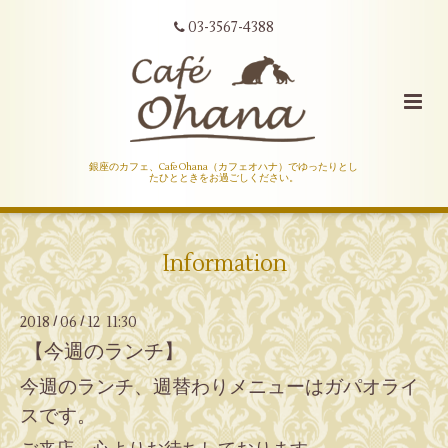
03-3567-4388
銀座のカフェ、Cafe Ohana（カフェオハナ）でゆったりとし
たひとときをお過ごしください。
Information
2018
06
12 11:30
/
/
【今週のランチ】
今週のランチ、週替わりメニューはガパオライ
スです。