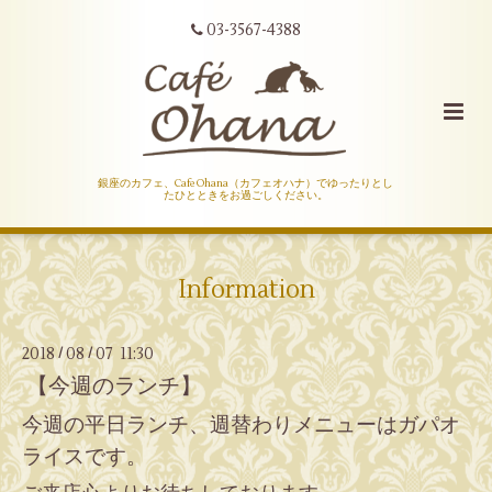
03-3567-4388
銀座のカフェ、Cafe Ohana（カフェオハナ）でゆったりとし
たひとときをお過ごしください。
Information
2018
08
07 11:30
/
/
【今週のランチ】
今週の平日ランチ、週替わりメニューはガパオ
ライスです。