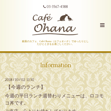
03-3567-4388
銀座のカフェ、Cafe Ohana（カフェオハナ）でゆったりとし
たひとときをお過ごしください。
Information
2018
10
02 11:30
/
/
【今週のランチ】
今週の平日ランチ週替わりメニューは、ロコモ
コ丼です。