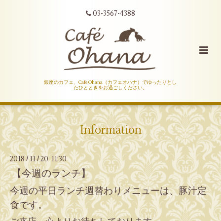
03-3567-4388
銀座のカフェ、Cafe Ohana（カフェオハナ）でゆったりとし
たひとときをお過ごしください。
Information
2018
11
20 11:30
/
/
【今週のランチ】
今週の平日ランチ週替わりメニューは、豚汁定
食です。