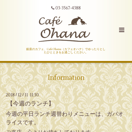
03-3567-4388
銀座のカフェ、Cafe Ohana（カフェオハナ）でゆったりとし
たひとときをお過ごしください。
Information
2018
12
11 11:30
/
/
【今週のランチ】
今週の平日ランチ週替わりメニューは、ガパオ
ライスです。