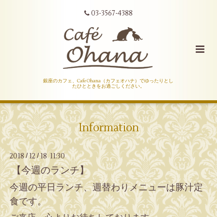
03-3567-4388
銀座のカフェ、Cafe Ohana（カフェオハナ）でゆったりとし
たひとときをお過ごしください。
Information
2018
12
18 11:30
/
/
【今週のランチ】
今週の平日ランチ、週替わりメニューは豚汁定
食です。