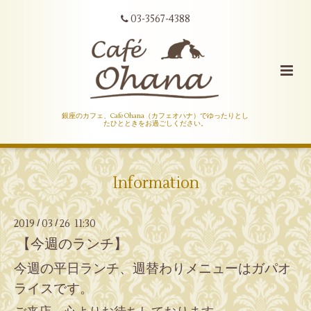
03-3567-4388
銀座のカフェ、Cafe Ohana（カフェオハナ）でゆったりとし
たひとときをお過ごしください。
Information
2019
03
26 11:30
/
/
【今週のランチ】
今週の平日ランチ、週替わりメニューはガパオ
ライスです。