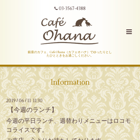
03-3567-4388
銀座のカフェ、Cafe Ohana（カフェオハナ）でゆったりとし
たひとときをお過ごしください。
Information
2019
06
11 11:30
/
/
【今週のランチ】
今週の平日ランチ、週替わりメニューはロコモ
コライスです。