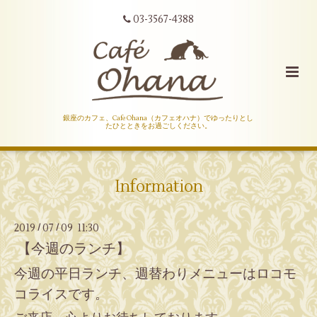
03-3567-4388
銀座のカフェ、Cafe Ohana（カフェオハナ）でゆったりとし
たひとときをお過ごしください。
Information
2019
07
09 11:30
/
/
【今週のランチ】
今週の平日ランチ、週替わりメニューはロコモ
コライスです。