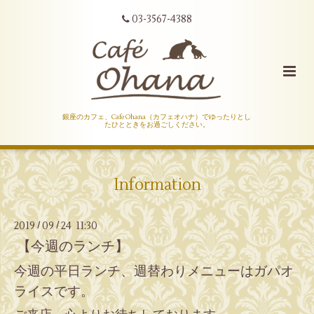
03-3567-4388
銀座のカフェ、Cafe Ohana（カフェオハナ）でゆったりとし
たひとときをお過ごしください。
Information
2019
09
24 11:30
/
/
【今週のランチ】
今週の平日ランチ、週替わりメニューはガパオ
ライスです。