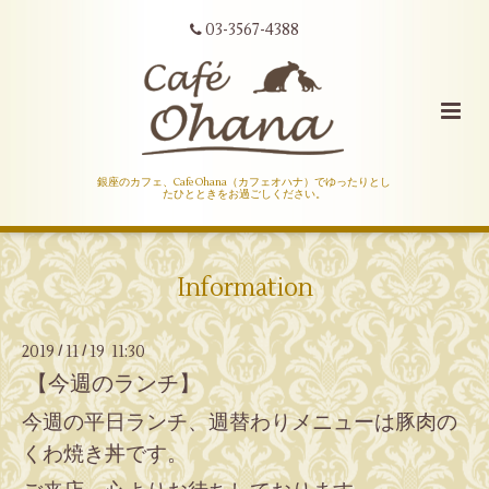
03-3567-4388
銀座のカフェ、Cafe Ohana（カフェオハナ）でゆったりとし
たひとときをお過ごしください。
Information
2019
11
19 11:30
/
/
【今週のランチ】
今週の平日ランチ、週替わりメニューは豚肉の
くわ焼き丼です。