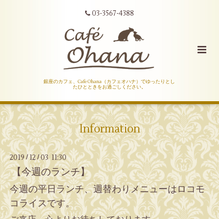
03-3567-4388
銀座のカフェ、Cafe Ohana（カフェオハナ）でゆったりとし
たひとときをお過ごしください。
Information
2019
12
03 11:30
/
/
【今週のランチ】
今週の平日ランチ、週替わりメニューはロコモ
コライスです。