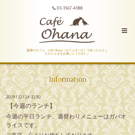
03-3567-4388
銀座のカフェ、Cafe Ohana（カフェオハナ）でゆったりとし
たひとときをお過ごしください。
Information
2019
12
24 11:30
/
/
【今週のランチ】
今週の平日ランチ、週替わりメニューはガパオ
ライスです。