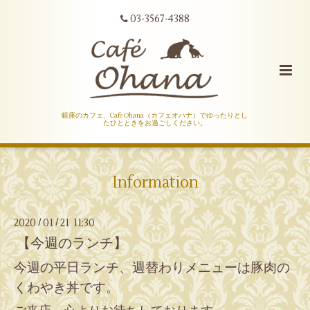
03-3567-4388
銀座のカフェ、Cafe Ohana（カフェオハナ）でゆったりとし
たひとときをお過ごしください。
Information
2020
01
21 11:30
/
/
【今週のランチ】
今週の平日ランチ、週替わりメニューは豚肉の
くわやき丼です。