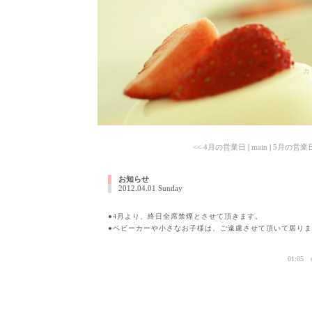
カ
<< 4月の営業日
|
main
|
5月の営業日
お知らせ
2012.04.01 Sunday
●4月より、終日全席禁煙とさせて頂きます。
●ベビーカーや小さなお子様は、ご遠慮させて頂いて居り
01:05